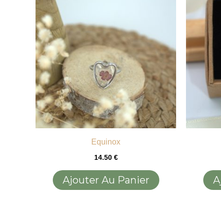
Equinox
14.50
€
Ajouter Au Panier
A