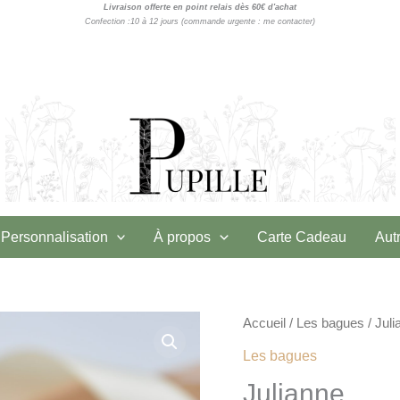
Livraison offerte en point relais dès 60€ d'achat
Confection :10 à 12 jours (commande urgente : me contacter)
Personnalisation
À propos
Carte Cadeau
Aut
quantité
Accueil
/
Les bagues
/ Juli
de
Les bagues
Julianne
Julianne