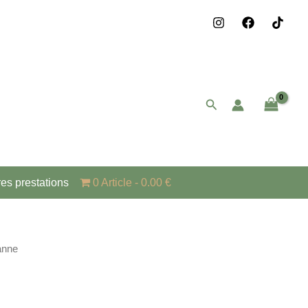
Rechercher
res prestations
0 Article
0.00 €
anne