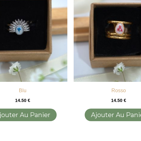
Blu
Rosso
14.50
€
14.50
€
jouter Au Panier
Ajouter Au Pani